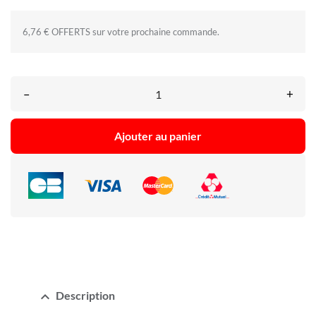
6,76 € OFFERTS sur votre prochaine commande.
–
+
Ajouter au panier
expand_less
Description