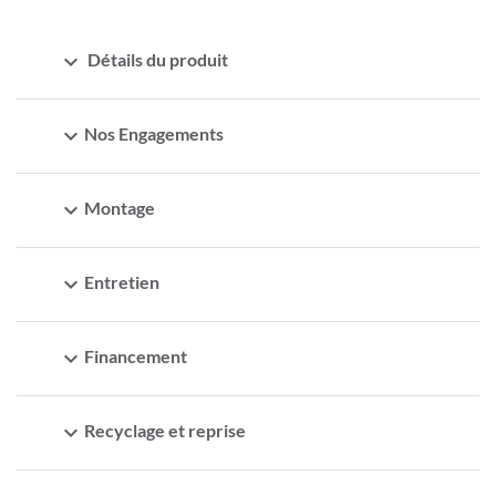
expand_more
Détails du produit
expand_more
Nos Engagements
expand_more
Montage
expand_more
Entretien
expand_more
Financement
expand_more
Recyclage et reprise