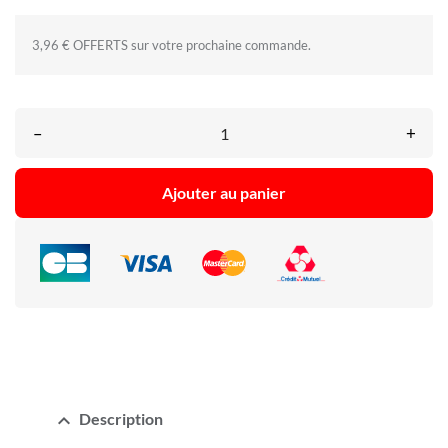
3,96 € OFFERTS sur votre prochaine commande.
–
+
Ajouter au panier
expand_less
Description