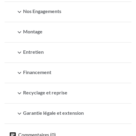
expand_more
Nos Engagements
expand_more
Montage
expand_more
Entretien
expand_more
Financement
expand_more
Recyclage et reprise
expand_more
Garantie légale et extension
Commentaires (0)