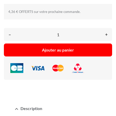
4,36 € OFFERTS sur votre prochaine commande.
–
+
Ajouter au panier
expand_less
Description