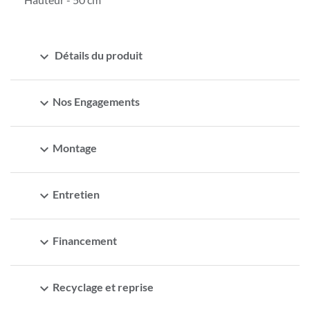
expand_more
Détails du produit
expand_more
Nos Engagements
expand_more
Montage
expand_more
Entretien
expand_more
Financement
expand_more
Recyclage et reprise