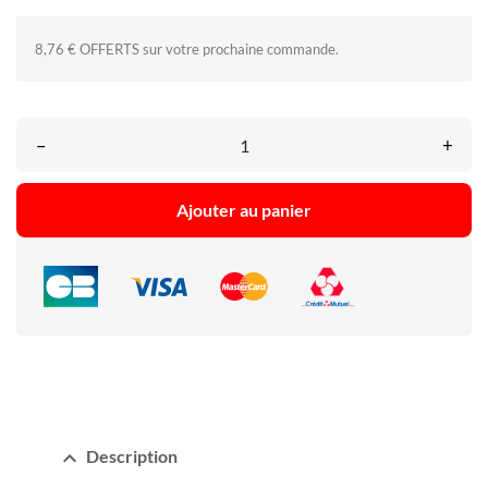
8,76 € OFFERTS sur votre prochaine commande.
–
+
Ajouter au panier
expand_less
Description