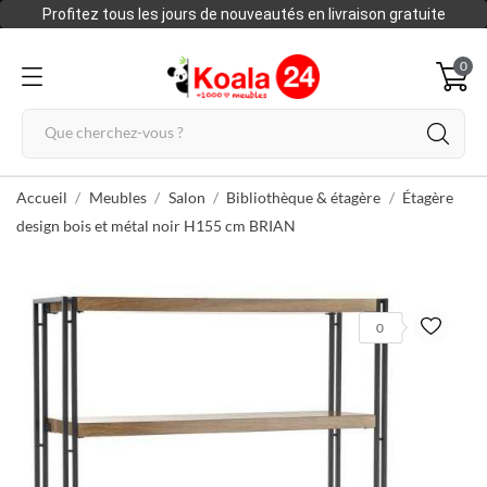
Profitez tous les jours de nouveautés en livraison gratuite
0
Accueil
Meubles
Salon
Bibliothèque & étagère
Étagère
design bois et métal noir H155 cm BRIAN
0