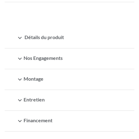
expand_more
Détails du produit
expand_more
Nos Engagements
expand_more
Montage
expand_more
Entretien
expand_more
Financement