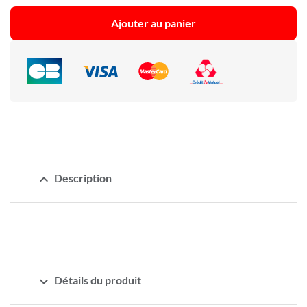
Ajouter au panier
expand_less
Description
expand_more
Détails du produit