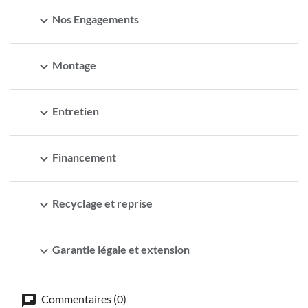
expand_more
Nos Engagements
expand_more
Montage
expand_more
Entretien
expand_more
Financement
expand_more
Recyclage et reprise
expand_more
Garantie légale et extension
Commentaires (0)