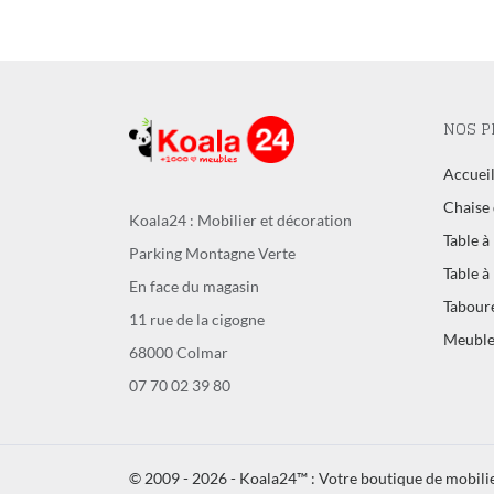
NOS P
Accuei
Chaise 
Koala24 : Mobilier et décoration
Table à
Parking Montagne Verte
Table à
En face du magasin
Tabour
11 rue de la cigogne
Meuble
68000 Colmar
07 70 02 39 80
© 2009 - 2026 - Koala24™ : Votre boutique de mobilie