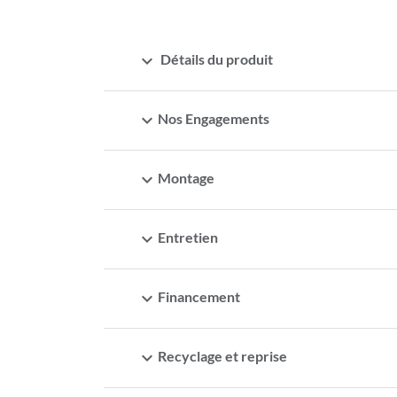
expand_more
Détails du produit
expand_more
Nos Engagements
expand_more
Montage
expand_more
Entretien
expand_more
Financement
expand_more
Recyclage et reprise