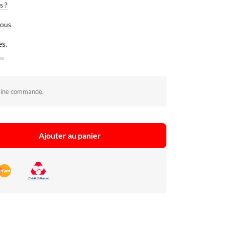
s ?
vous
es.
aine commande.
Ajouter au panier