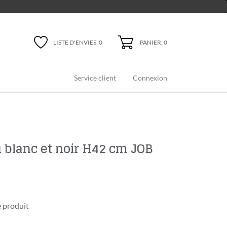
PANIER: 0
LISTE D'ENVIES:
0
Service client
Connexion
 blanc et noir H42 cm JOB
 produit