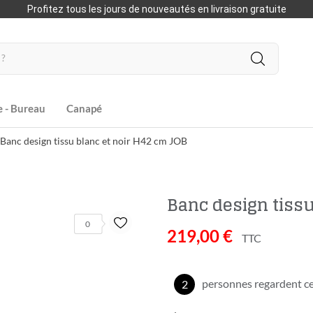
Profitez tous les jours de nouveautés en livraison gratuite
e - Bureau
Canapé
Banc design tissu blanc et noir H42 cm JOB
Banc design tissu
0
219,00 €
TTC
personnes regardent ce
2