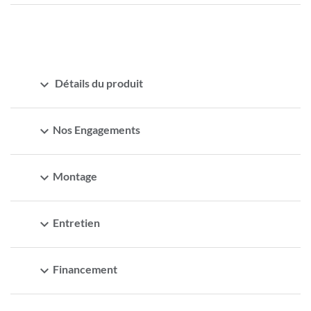
expand_more
Détails du produit
expand_more
Nos Engagements
expand_more
Montage
expand_more
Entretien
expand_more
Financement