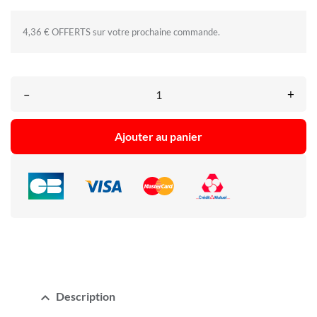
4,36 € OFFERTS sur votre prochaine commande.
–
+
Ajouter au panier
expand_less
Description