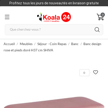
Profitez tous les jours de nouveautés en livraison gratuite
0
Accueil
Meubles
Séjour - Coin Repas
Banc
Banc design
rose et pieds doré H37 cm SHIVA
0