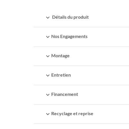
expand_more
Détails du produit
expand_more
Nos Engagements
expand_more
Montage
expand_more
Entretien
expand_more
Financement
expand_more
Recyclage et reprise