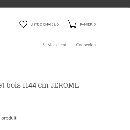
PANIER: 0
LISTE D'ENVIES:
0
Service client
Connexion
 et bois H44 cm JEROME
 produit