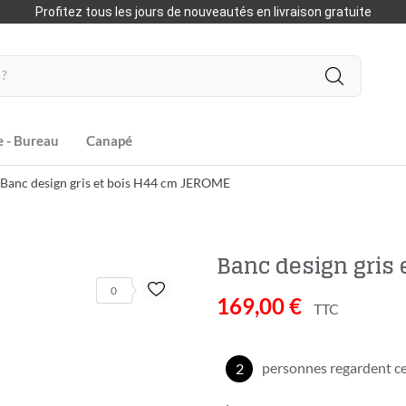
Profitez tous les jours de nouveautés en livraison gratuite
e - Bureau
Canapé
Banc design gris et bois H44 cm JEROME
Banc design gris
0
169,00 €
TTC
personnes regardent ce
2