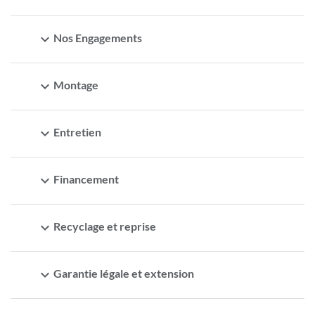
expand_more
Nos Engagements
expand_more
Montage
expand_more
Entretien
expand_more
Financement
expand_more
Recyclage et reprise
expand_more
Garantie légale et extension