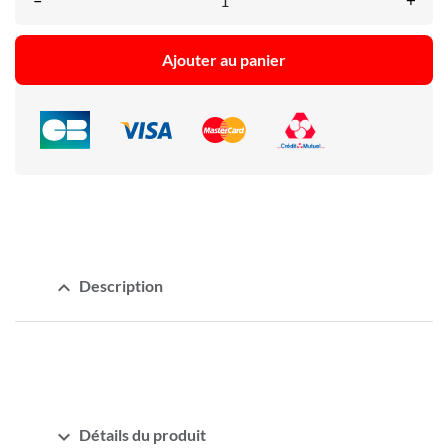
–
+
Ajouter au panier
expand_less
Description
expand_more
Détails du produit