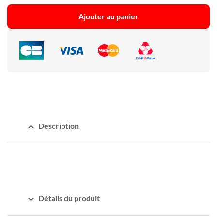
Ajouter au panier
expand_less
Description
expand_more
Détails du produit