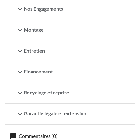
expand_more
Nos Engagements
expand_more
Montage
expand_more
Entretien
expand_more
Financement
expand_more
Recyclage et reprise
expand_more
Garantie légale et extension
Commentaires (0)