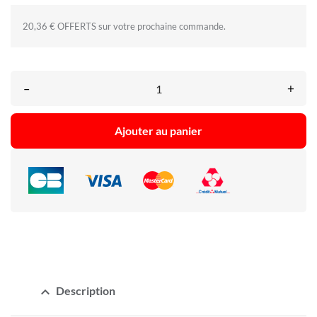
20,36 € OFFERTS sur votre prochaine commande.
–
+
Ajouter au panier
expand_less
Description