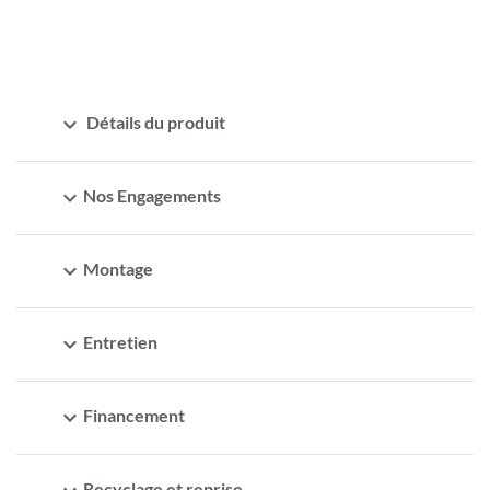
expand_more
Détails du produit
expand_more
Nos Engagements
expand_more
Montage
expand_more
Entretien
expand_more
Financement
Recyclage et reprise