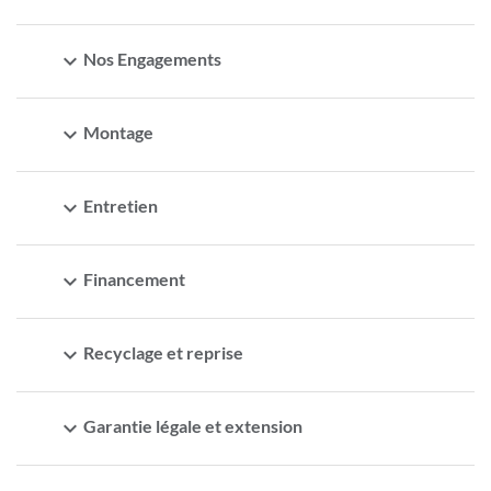
expand_more
Nos Engagements
expand_more
Montage
expand_more
Entretien
expand_more
Financement
expand_more
Recyclage et reprise
expand_more
Garantie légale et extension