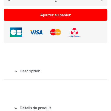
–
+
Ajouter au panier
expand_less
Description
expand_more
Détails du produit