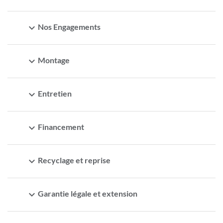
expand_more
Nos Engagements
expand_more
Montage
expand_more
Entretien
expand_more
Financement
expand_more
Recyclage et reprise
expand_more
Garantie légale et extension