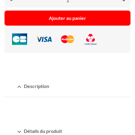
–
+
Ajouter au panier
expand_less
Description
expand_more
Détails du produit