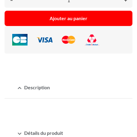
–
+
Ajouter au panier
expand_less
Description
expand_more
Détails du produit