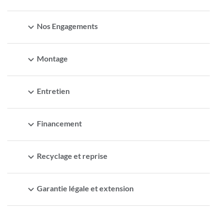
expand_more
Nos Engagements
expand_more
Montage
expand_more
Entretien
expand_more
Financement
expand_more
Recyclage et reprise
expand_more
Garantie légale et extension